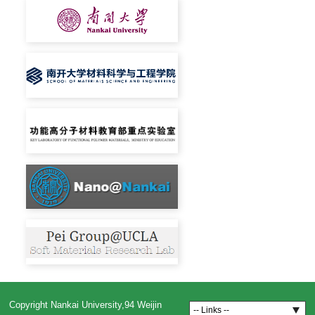
Copyright Nankai University,94 Weijin
-- Links --