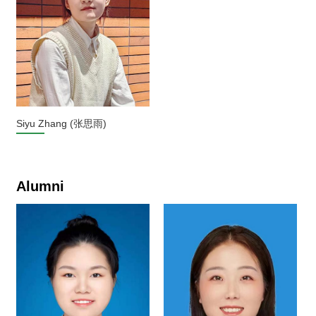
Siyu Zhang (张思雨)
Alumni