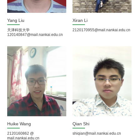
Yang Liu
Xiran Li
天津科技大学
2120170955@mail.nankai.edu.cn
120140847@mail.nankai.edu.cn
Huike Wang
Qian Shi
2120160862 @
shiqian@mail.nankai.edu.cn
mail.nankai.edu.cn