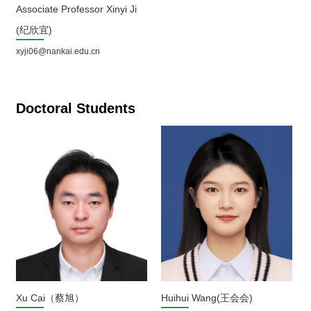
Associate Professor Xinyi Ji
(纪欣宜)
xyji06@nankai.edu.cn
Doctoral Students
Xu Cai（蔡旭）
Huihui Wang(王会会)