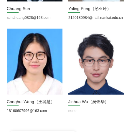
Chuang Sun
Yaling Peng（彭亚玲）
sunchuang0828@163.com
2120180984@mail.nankai.edu.cn
Conghui Wang（王聪慧）
Jinhua Wu（吴锦华）
18160607996@163.com
none