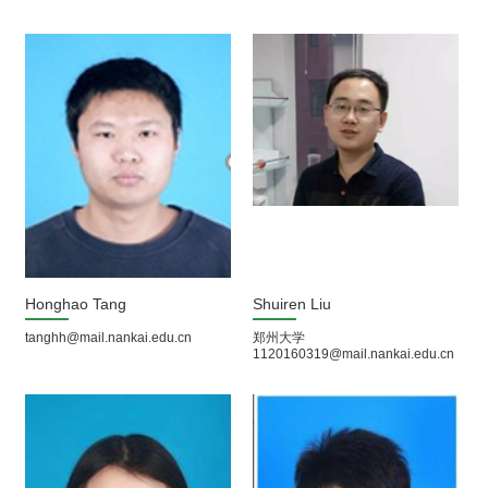
Honghao Tang
Shuiren Liu
tanghh@mail.nankai.edu.cn
郑州大学
1120160319@mail.nankai.edu.cn