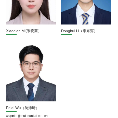
Xiaoqian Mi(米晓茜）
Donghui Li（李东辉）
Peiqi Wu（吴沛琦）
wupeiqi@mail.nankai.edu.cn