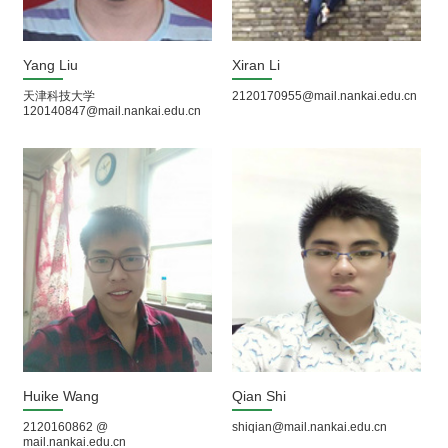
Yang Liu
Xiran Li
天津科技大学
2120170955@mail.nankai.edu.cn
120140847@mail.nankai.edu.cn
Huike Wang
Qian Shi
2120160862 @
shiqian@mail.nankai.edu.cn
mail.nankai.edu.cn