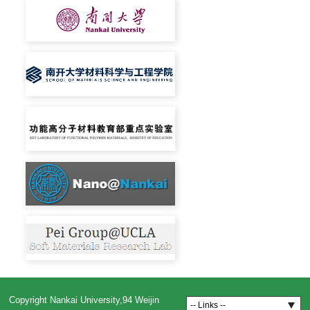
Copyright Nankai University,94 Weijin
-- Links --