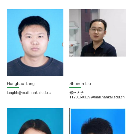
Honghao Tang
Shuiren Liu
tanghh@mail.nankai.edu.cn
郑州大学
1120160319@mail.nankai.edu.cn