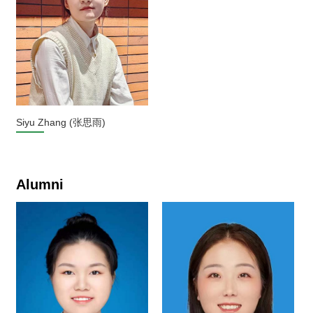
Siyu Zhang (张思雨)
Alumni