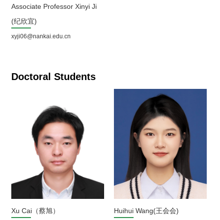
Associate Professor Xinyi Ji
(纪欣宜)
xyji06@nankai.edu.cn
Doctoral Students
Xu Cai（蔡旭）
Huihui Wang(王会会)