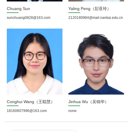
Chuang Sun
Yaling Peng（彭亚玲）
sunchuang0828@163.com
2120180984@mail.nankai.edu.cn
Conghui Wang（王聪慧）
Jinhua Wu（吴锦华）
18160607996@163.com
none