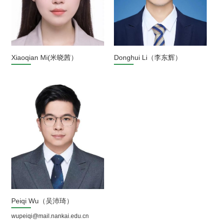
Xiaoqian Mi(米晓茜）
Donghui Li（李东辉）
Peiqi Wu（吴沛琦）
wupeiqi@mail.nankai.edu.cn